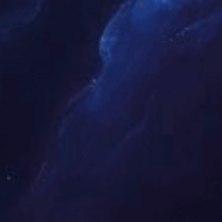
育用品设计、研发、生产、销售与服
30877）。
庭体育，成就世界健康”的经营宗
、销售与服务，打造具有国际影响
动用品供应商（品牌商）。以“运
，通过“互联网+”，实行“境外+境
等，全球销量均位居前列。
线下渠
世界500强企业。
线上渠道，
品长期占比50%左右。凭借产品研发
emy、德国Aldi和Lidl、澳