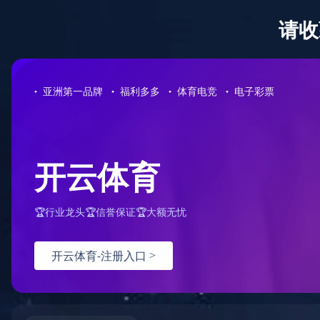
开云网页版登录入口-开云(中国) 欢迎您！客服热线：0576-8272
开云