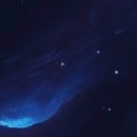
ABOUT
开云网页版登录入口-开云(中国) ，是一家集体
务于一体的新三板挂牌公司（股票简称“康莱股份”，代码为8
康莱股份围绕全民健身健康产业链，秉承“专注家
旨，专注家用体育运动用品、智能运动器械研发、制造
力的体育行业领先品牌，致力于成为全球领先的体育运
动神”、“IUNNDS”等体育用品品牌营销及服务为主线
内，线上+线下”全渠道运营。
公司主要产品包括篮球架、乒乓球桌、力量器械
道，我们的客户涵盖众多全球体育用品知名品牌商及
Amazon
、Walmart等
平台相关类目Top50中,我们的产
生产及业务管理等方面的创新优势，公司已经进入了美国Acad
大利亚K-mart、加拿大Canadian Tir···
了解更多>>