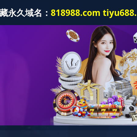
8666-0
网页版登录入口-开云(中国)
关于我们
产品中心