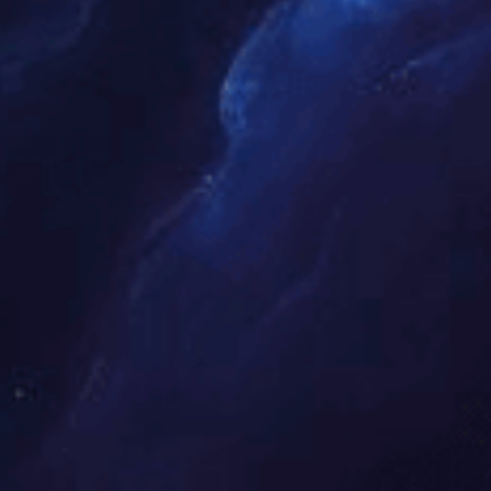
育用品设计、研发、生产、销售与服
30877）。
庭体育，成就世界健康”的经营宗
、销售与服务，打造具有国际影响
动用品供应商（品牌商）。以“运
，通过“互联网+”，实行“境外+境
等，全球销量均位居前列。
线下渠
世界500强企业。
线上渠道，
品长期占比50%左右。凭借产品研发
emy、德国Aldi和Lidl、澳