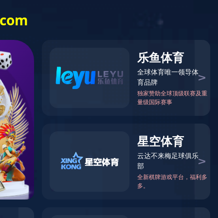
中文站
|
新产品推荐
新闻中心
人才招聘
联系我们